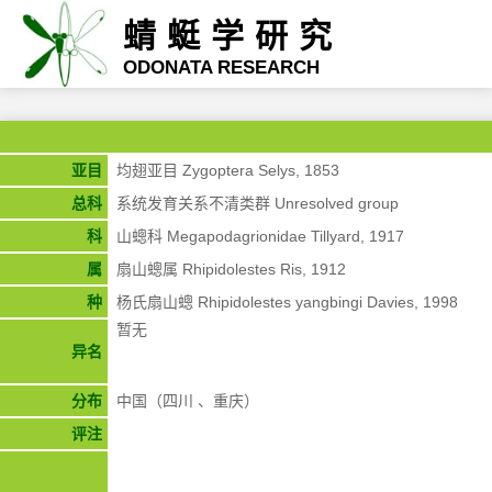
蜻蜓学研究
ODONATA RESEARCH
亚目
均翅亚目 Zygoptera Selys, 1853
总科
系统发育关系不清类群 Unresolved group
科
山蟌科 Megapodagrionidae Tillyard, 1917
属
扇山蟌属 Rhipidolestes Ris, 1912
种
杨氏扇山蟌 Rhipidolestes yangbingi Davies, 1998
暂无
异名
分布
中国（四川 、重庆）
评注